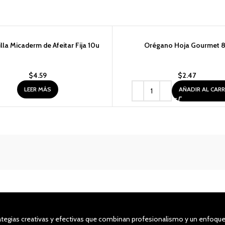
O
lla Micaderm de Afeitar Fija 10u
Orégano Hoja Gourmet 
$
4.59
$
2.47
LEER MÁS
AÑADIR AL CAR
tegias creativas y efectivas que combinan profesionalismo y un enfoque 