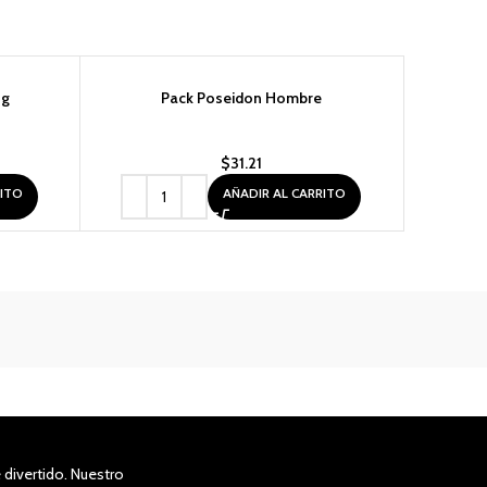
8g
Pack Poseidon Hombre
Perfume
$
31.21
RITO
AÑADIR AL CARRITO
divertido. Nuestro