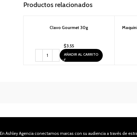
Productos relacionados
Clavo Gourmet 30g
AGOTAD
Maquini
$
3.55
AÑADIR AL CARRITO
En Ashley Agencia conectamos marcas con su audiencia a través de estra