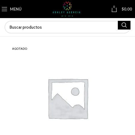
0
MENÚ
$
0.00
AGOTADO