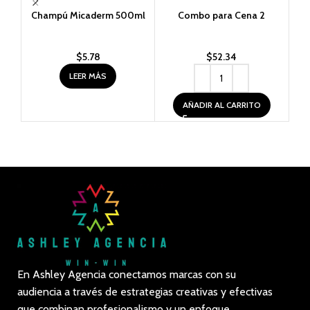
Champú Micaderm 500ml
Combo para Cena 2
Est
$
5.78
$
52.34
LEER MÁS
AÑADIR AL CARRITO
En Ashley Agencia conectamos marcas con su
audiencia a través de estrategias creativas y efectivas
que combinan profesionalismo y un enfoque