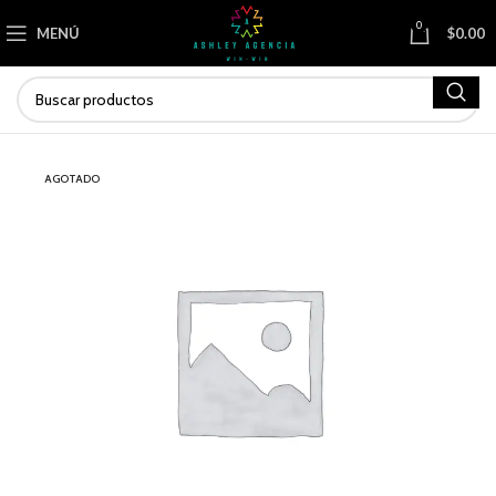
0
MENÚ
$
0.00
AGOTADO