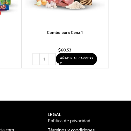
Combo para Cena 1
Mascaril
$
60.53
AÑADIR AL CARRITO
LEGAL
Política de privacidad
cia.com
Términos y condiciones