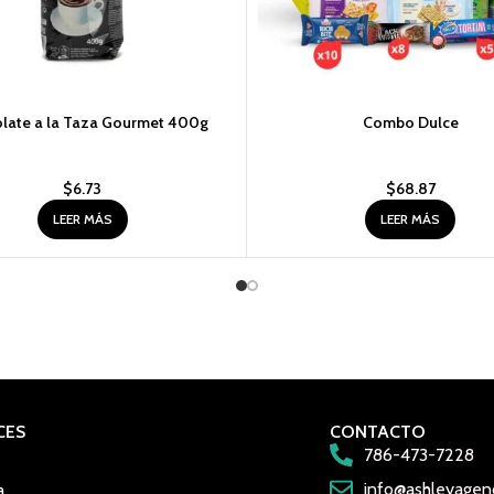
late a la Taza Gourmet 400g
Combo Dulce
$
6.73
$
68.87
LEER MÁS
LEER MÁS
CES
CONTACTO
786-473-7228
info@ashleyagen
a