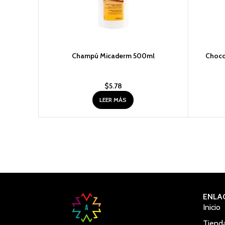
Champú Micaderm 500ml
Choco
$
5.78
LEER MÁS
ENLA
Inicio
Tiend