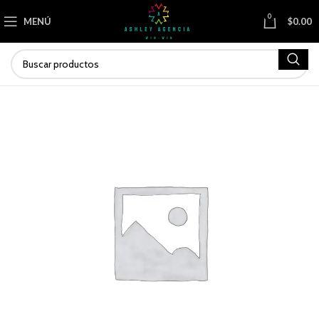
0
MENÚ
$
0.00