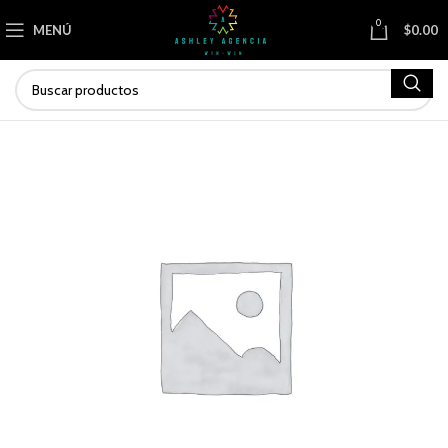
0
MENÚ
$
0.00