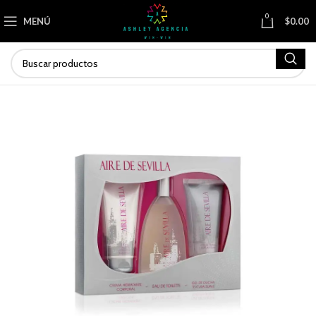
0
MENÚ
$
0.00