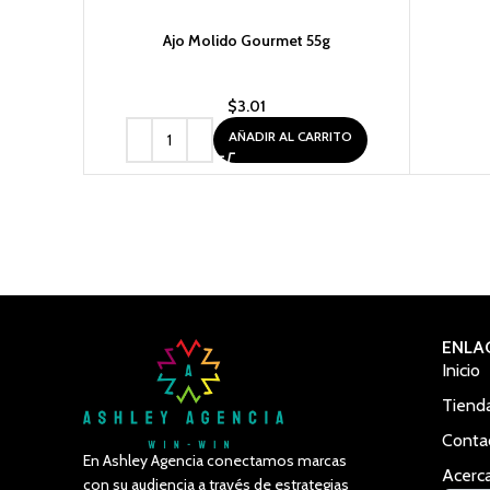
Ajo Molido Gourmet 55g
$
3.01
AÑADIR AL CARRITO
ENLA
Inicio
Tiend
Conta
En Ashley Agencia conectamos marcas
Acerc
con su audiencia a través de estrategias