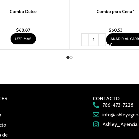
Combo Dulce
Combo para Cena 1
$
68.87
$
60.53
LEER MÁS
AÑADIR AL CAR
CES
CONTACTO
786-473-7228
info@ashleyagen
a
Ashley_Agencia
cto
a de